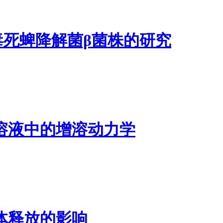
入毒死蜱降解菌β菌株的研究
溶液中的增溶动力学
体释放的影响