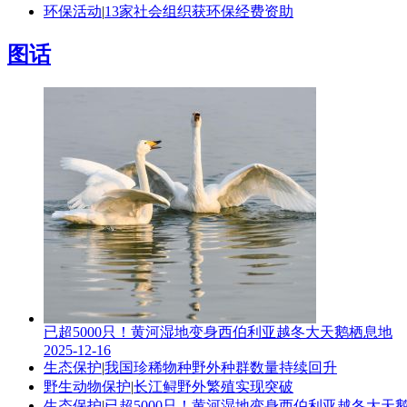
环保活动
|
13家社会组织获环保经费资助
图话
已超5000只！黄河湿地变身西伯利亚越冬大天鹅栖息地
2025-12-16
生态保护
|
我国珍稀物种野外种群数量持续回升
野生动物保护
|
长江鲟野外繁殖实现突破
生态保护
|
已超5000只！黄河湿地变身西伯利亚越冬大天