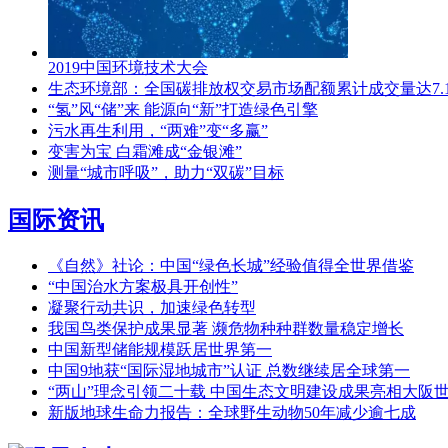
2019中国环境技术大会
生态环境部：全国碳排放权交易市场配额累计成交量达7.1
“氢”风“储”来 能源向“新”打造绿色引擎
污水再生利用，“两难”变“多赢”
变害为宝 白霜滩成“金银滩”
测量“城市呼吸”，助力“双碳”目标
国际资讯
《自然》社论：中国“绿色长城”经验值得全世界借鉴
“中国治水方案极具开创性”
凝聚行动共识，加速绿色转型
我国鸟类保护成果显著 濒危物种种群数量稳定增长
中国新型储能规模跃居世界第一
中国9地获“国际湿地城市”认证 总数继续居全球第一
“两山”理念引领二十载 中国生态文明建设成果亮相大阪
新版地球生命力报告：全球野生动物50年减少逾七成