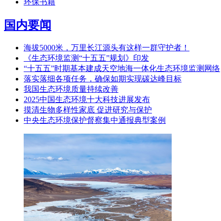
环保书籍
国内要闻
海拔5000米，万里长江源头有这样一群守护者！
《生态环境监测“十五五”规划》印发
“十五五”时期基本建成天空地海一体化生态环境监测网络
落实落细各项任务，确保如期实现碳达峰目标
我国生态环境质量持续改善
2025中国生态环境十大科技进展发布
摸清生物多样性家底 促进研究与保护
中央生态环境保护督察集中通报典型案例