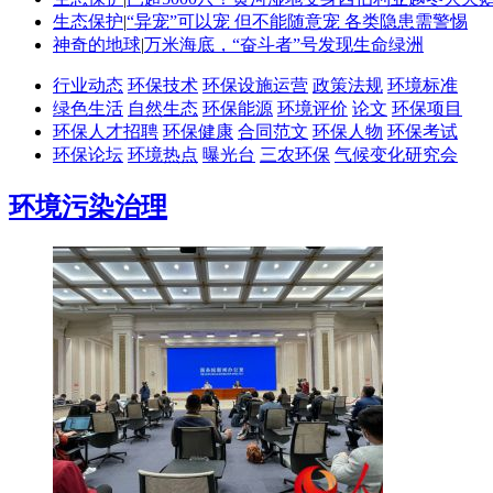
生态保护
|
“异宠”可以宠 但不能随意宠 各类隐患需警惕
神奇的地球
|
万米海底，“奋斗者”号发现生命绿洲
行业动态
环保技术
环保设施运营
政策法规
环境标准
绿色生活
自然生态
环保能源
环境评价
论文
环保项目
环保人才招聘
环保健康
合同范文
环保人物
环保考试
环保论坛
环境热点
曝光台
三农环保
气候变化研究会
环境污染治理