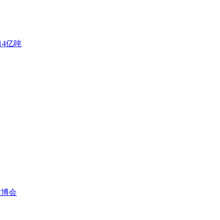
4亿吨
世博会