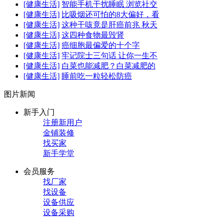
[健康生活]
智能手机干扰睡眠 浏览社交
[健康生活]
比吸烟还可怕的8大偏好，看
[健康生活]
这种干咳竟是肝癌前兆 秋天
[健康生活]
这四种食物最毁肾
[健康生活]
癌细胞最偏爱的十个字
[健康生活]
牢记院士三句话 让你一生不
[健康生活]
白菜也能减肥？白菜减肥的
[健康生活]
睡前吃一粒轻松防癌
图片新闻
新手入门
注册新用户
金铺装修
找买家
新手学堂
会员服务
找厂家
找设备
设备供应
设备采购