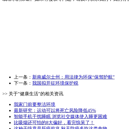
上一条：
新南威尔士州：用法律为环保“保驾护航”
下一条：
我国拟开征环境保护税
>> 关于"健康生活"的相关资讯
我家门前要整洁环境
最新研究：运动可以将死亡风险降低45%
智能手机干扰睡眠 浏览社交媒体使入睡更困难
比吸烟还可怕的8大偏好，看完惊呆了！
这种干咳竟是肝癌前兆 秋天防癌多吃这类食物