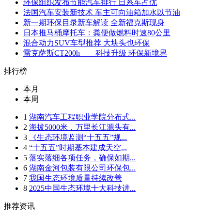
环保组织发布节能汽车排行 日系车占优
法国汽车安装新技术 车主可向油箱加水以节油
新一期环保目录新车解读 全新福克斯现身
日本推马桶摩托车：粪便做燃料时速80公里
混合动力SUV车型推荐 大块头也环保
雷克萨斯CT200h——科技升级 环保新境界
排行榜
本月
本周
1
湖南汽车工程职业学院分布式...
2
海拔5000米，万里长江源头有...
3
《生态环境监测“十五五”规...
4
“十五五”时期基本建成天空...
5
落实落细各项任务，确保如期...
6
湖南金河包装有限公司环保包...
7
我国生态环境质量持续改善
8
2025中国生态环境十大科技进...
推荐资讯