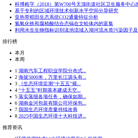
科博检字（2018）第W700号天顶街道社区卫生服务中心
基于专利的区域环境技术创新水平空间分异研究
亚热带稻田生态系统CO2通量特征分析
氢氧化铁和腐植酸结合态镉在文蛤体内的富集
利用水生生物指标识别滇池流域入湖河流水质污染因子及
排行榜
本月
本周
1
湖南汽车工程职业学院分布式...
2
海拔5000米，万里长江源头有...
3
《生态环境监测“十五五”规...
4
“十五五”时期基本建成天空...
5
落实落细各项任务，确保如期...
6
湖南金河包装有限公司环保包...
7
我国生态环境质量持续改善
8
2025中国生态环境十大科技进...
推荐资讯