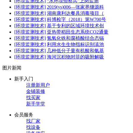
[环境监测技术]
“水环境侦察兵”上岗监测
[环境监测技术]
2019(ys)006—张家界继源科
[环境监测技术]
湖南康利达餐具消毒项目（
[环境监测技术]
科博检字（2018）第W700号
[环境监测技术]
基于专利的区域环境技术创
[环境监测技术]
亚热带稻田生态系统CO2通量
[环境监测技术]
氢氧化铁和腐植酸结合态镉
[环境监测技术]
利用水生生物指标识别滇池
[环境监测技术]
几种低分子量有机酸和氨基
[环境监测技术]
海河沉积物对菲的吸附解吸
图片新闻
新手入门
注册新用户
金铺装修
找买家
新手学堂
会员服务
找厂家
找设备