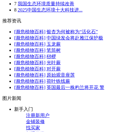
7
我国生态环境质量持续改善
8
2025中国生态环境十大科技进...
推荐资讯
[濒危植物百科]
银杏为何被称为“活化石”
[濒危植物百科]
中国绿发会将赴雅江保护极
[濒危植物百科]
玉龙蕨
[濒危植物百科]
笔筒树
[濒危植物百科]
桫椤
[濒危植物百科]
光叶蕨
[濒危植物百科]
对开蕨
[濒危植物百科]
原始观音座莲
[濒危植物百科]
荷叶铁线蕨
[濒危植物百科]
英国最后一株杓兰将开花 警
图片新闻
新手入门
注册新用户
金铺装修
找买家