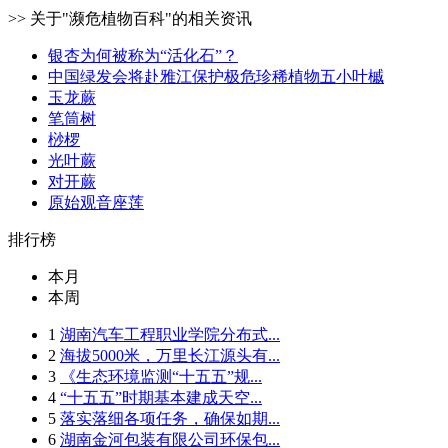
>> 关于"濒危植物百科"的相关资讯
银杏为何被称为“活化石”？
中国绿发会将赴雅江保护极危珍稀植物五小叶槭
玉龙蕨
笔筒树
桫椤
光叶蕨
对开蕨
原始观音座莲
排行榜
本月
本周
1
湖南汽车工程职业学院分布式...
2
海拔5000米，万里长江源头有...
3
《生态环境监测“十五五”规...
4
“十五五”时期基本建成天空...
5
落实落细各项任务，确保如期...
6
湖南金河包装有限公司环保包...